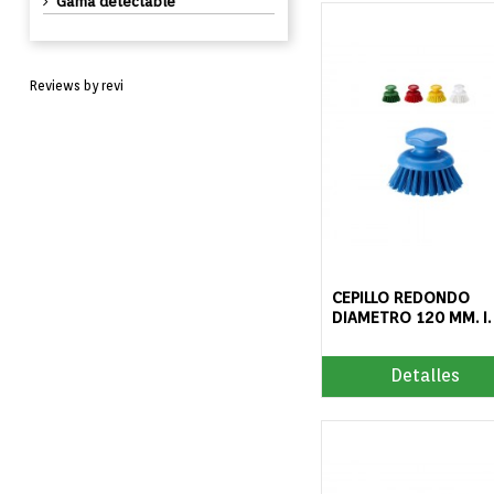
gama detectable
Reviews by
revi
CEPILLO REDONDO
DIAMETRO 120 MM. I. 
Detalles